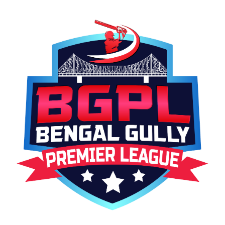
Skip
to
content