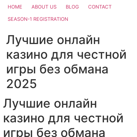
HOME
ABOUT US
BLOG
CONTACT
SEASON-1 REGISTRATION
Лучшие онлайн
казино для честной
игры без обмана
2025
Лучшие онлайн
казино для честной
игры без обмана