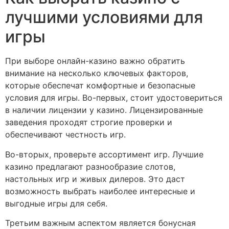
лучшими условиями для
игры
При выборе онлайн-казино важно обратить
внимание на несколько ключевых факторов,
которые обеспечат комфортные и безопасные
условия для игры. Во-первых, стоит удостовериться
в наличии лицензии у казино. Лицензированные
заведения проходят строгие проверки и
обеспечивают честность игр.
Во-вторых, проверьте ассортимент игр. Лучшие
казино предлагают разнообразие слотов,
настольных игр и живых дилеров. Это даст
возможность выбрать наиболее интересные и
выгодные игры для себя.
Третьим важным аспектом является бонусная