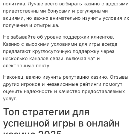
политика. Лучше всего выбирать казино с щедрыми
приветственными бонусами и регулярными
акциями, но важно внимательно изучить условия их
получения и отыгрыша.
Не забывайте об уровне поддержки клиентов.
Казино с высокими условиями для игры всегда
предлагают круглосуточную поддержку через
несколько каналов связи, включая чат и
электронную почту.
Наконец, важно изучить репутацию казино. Отзывы
других игроков и независимые рейтинги помогут
оценить надежность и качество предоставляемых
услуг.
Топ стратегии для
успешной игры в онлайн