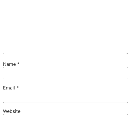
Name
*
Email
*
Website