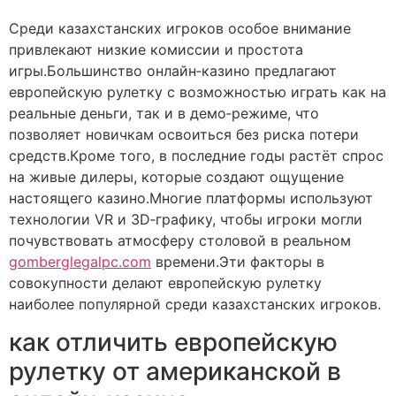
Среди казахстанских игроков особое внимание
привлекают низкие комиссии и простота
игры.Большинство онлайн‑казино предлагают
европейскую рулетку с возможностью играть как на
реальные деньги, так и в демо‑режиме, что
позволяет новичкам освоиться без риска потери
средств.Кроме того, в последние годы растёт спрос
на живые дилеры, которые создают ощущение
настоящего казино.Многие платформы используют
технологии VR и 3D‑графику, чтобы игроки могли
почувствовать атмосферу столовой в реальном
gomberglegalpc.com
времени.Эти факторы в
совокупности делают европейскую рулетку
наиболее популярной среди казахстанских игроков.
как отличить европейскую
рулетку от американской в