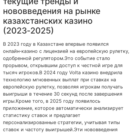
текущие тренды и
нововведения на рынке
казахстанских казино
(2023‑2025)
В 2023 году в Казахстане впервые появился
онлайн‑казино с лицензией на европейскую рулетку,
одобренной регулятором.Это событие стало
прорывом, открывшим доступ к честной игре для
тысяч игроков.В 2024 году Volta казино внедрила
технологию мгновенных выплат при ставках на
европейскую рулетку, позволяя игрокам получать
выигрыши в течение 30 секунд после завершения
игры.Кроме того, в 2025 году появилось
приложение, которое автоматически анализирует
статистику ставок и предлагает
персонализированные стратегии, учитывая типы
ставок и частоту выигрышей.Эти нововведения