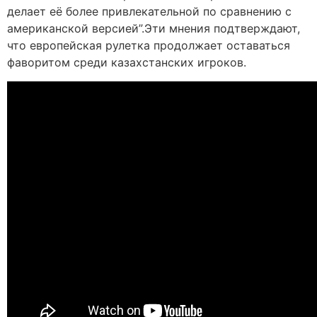
делает её более привлекательной по сравнению с
американской версией”.Эти мнения подтверждают,
что европейская рулетка продолжает оставаться
фаворитом среди казахстанских игроков.