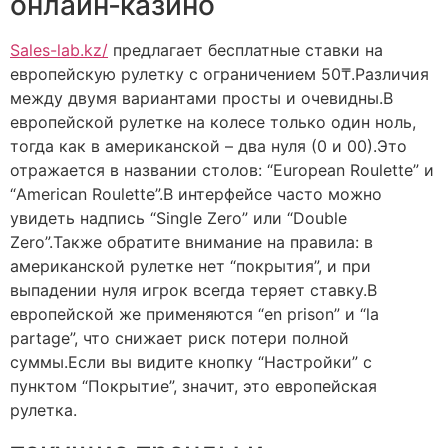
онлайн‑казино
Sales-lab.kz/
предлагает бесплатные ставки на
европейскую рулетку с ограничением 50₸.Различия
между двумя вариантами просты и очевидны.В
европейской рулетке на колесе только один ноль,
тогда как в американской – два нуля (0 и 00).Это
отражается в названии столов: “European Roulette” и
“American Roulette”.В интерфейсе часто можно
увидеть надпись “Single Zero” или “Double
Zero”.Также обратите внимание на правила: в
американской рулетке нет “покрытия”, и при
выпадении нуля игрок всегда теряет ставку.В
европейской же применяются “en prison” и “la
partage”, что снижает риск потери полной
суммы.Если вы видите кнопку “Настройки” с
пунктом “Покрытие”, значит, это европейская
рулетка.