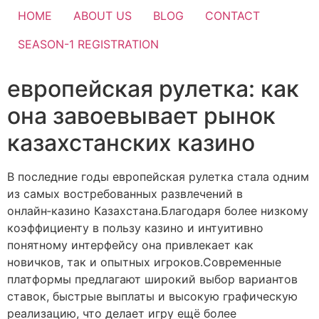
HOME
ABOUT US
BLOG
CONTACT
SEASON-1 REGISTRATION
европейская рулетка: как
она завоевывает рынок
казахстанских казино
В последние годы европейская рулетка стала одним
из самых востребованных развлечений в
онлайн‑казино Казахстана.Благодаря более низкому
коэффициенту в пользу казино и интуитивно
понятному интерфейсу она привлекает как
новичков, так и опытных игроков.Современные
платформы предлагают широкий выбор вариантов
ставок, быстрые выплаты и высокую графическую
реализацию, что делает игру ещё более