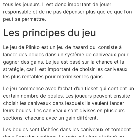
tous les joueurs. Il est donc important de jouer
responsable et de ne pas dépenser plus que ce que l’on
peut se permettre.
Les principes du jeu
Le jeu de Plinko est un jeu de hasard qui consiste à
lancer des boules dans un système de caniveaux pour
gagner des gains. Le jeu est basé sur la chance et la
stratégie, car il est important de choisir les caniveaux
les plus rentables pour maximiser les gains.
Le jeu commence avec l’achat d’un ticket qui contient un
certain nombre de boules. Les joueurs peuvent ensuite
choisir les caniveaux dans lesquels ils veulent lancer
leurs boules. Les caniveaux sont divisés en plusieurs
sections, chacune avec un gain différent.
Les boules sont lâchées dans les caniveaux et tombent
dans l’une des sections. Le gain est alors attribué au