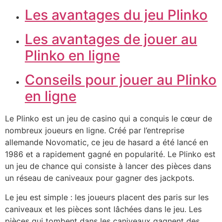
Les avantages du jeu Plinko
Les avantages de jouer au
Plinko en ligne
Conseils pour jouer au Plinko
en ligne
Le Plinko est un jeu de casino qui a conquis le cœur de
nombreux joueurs en ligne. Créé par l’entreprise
allemande Novomatic, ce jeu de hasard a été lancé en
1986 et a rapidement gagné en popularité. Le Plinko est
un jeu de chance qui consiste à lancer des pièces dans
un réseau de caniveaux pour gagner des jackpots.
Le jeu est simple : les joueurs placent des paris sur les
caniveaux et les pièces sont lâchées dans le jeu. Les
pièces qui tombent dans les caniveaux gagnent des