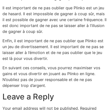
Il est important de ne pas oublier que Plinko est un jeu
de hasard. Il est impossible de gagner à coup sûr, mais
il est possible de gagner avec une certaine fréquence. Il
est donc important de ne pas se laisser aller à l’illusion
de gagner à coup sûr.
Enfin, il est important de ne pas oublier que Plinko est
un jeu de divertissement. Il est important de ne pas se
laisser aller à l’émotion et de ne pas oublier que le jeu
est là pour vous divertir.
En suivant ces conseils, vous pourrez maximiser vos
gains et vous divertir en jouant au Plinko en ligne.
N’oubliez pas de jouer responsable et de ne pas
dépenser trop d’argent.
Leave a Reply
Your email address will not be published.
Required