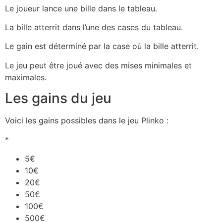
Le joueur lance une bille dans le tableau.
La bille atterrit dans l’une des cases du tableau.
Le gain est déterminé par la case où la bille atterrit.
Le jeu peut être joué avec des mises minimales et
maximales.
Les gains du jeu
Voici les gains possibles dans le jeu Plinko :
*
5€
10€
20€
50€
100€
500€