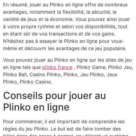
En résumé, jouer au Plinko en ligne offre de nombreux
avantages, notamment la flexibilité, la sécurité, la
variété de jeux et la économie. Vous pouvez ainsi jouer
à votre propre rythme et selon vos disponibilités, tout
en étant sûr de vos transactions et de vos gains.
N’hésitez pas à essayer le Plinko en ligne pour vous-
même et découvrir les avantages de ce jeu populaire.
Vous pouvez jouer au Plinko en ligne sur les sites de jeu
en ligne tels que
plinko france
, Plinko Game, Plinko Jeu,
Plinko Ball, Casino Plinko, Plinko, Jeu Plinko, Jeux
Plinko, Plinko Casino.
Conseils pour jouer au
Plinko en ligne
Pour commencer, il est important de comprendre les
règles du jeu Plinko. Le but est de faire tomber des
billes dans des cases à gagner, en utilisant un système