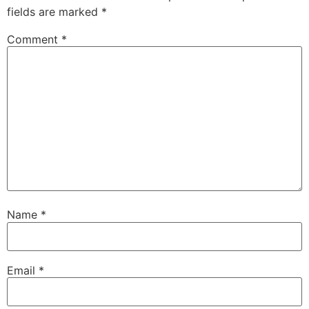
fields are marked
*
Comment
*
Name
*
Email
*