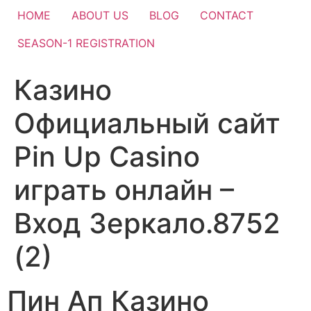
HOME
ABOUT US
BLOG
CONTACT
SEASON-1 REGISTRATION
Казино
Официальный сайт
Pin Up Casino
играть онлайн –
Вход Зеркало.8752
(2)
Пин Ап Казино