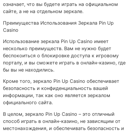
означает, что вы будете играть на официальном
сайте, а не на отдельном зеркале.
Преимущества Использования Зеркала Pin Up
Casino
Использование зеркала Pin Up Casino имеет
несколько преимуществ. Вам не нужно будет
беспокоиться о блокировке доступа к игровому
порталу, и вы сможете играть в онлайн-казино, где
бы вы не находились.
Кроме того, зеркало Pin Up Casino обеспечивает
безопасность и конфиденциальность вашей
информации, так как оно является зеркалом
официального сайта.
В целом, зеркало Pin Up Casino – это отличный
способ играть в онлайн-казино, не зависящим от
местонахождения, и обеспечивать безопасность и