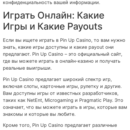
конфиденциальность вашей информации.
Играть Онлайн: Какие
Игры и Какие Payouts
Если вы ищете играть в Pin Up Casino, то вам нужно
знать, какие игры доступны и какие payout они
предлагают. Pin Up Casino – это официальный сайт,
где вы можете играть в онлайн-казино и получать
реальные выигрыши.
Pin Up Casino предлагает широкий спектр игр,
включая слоты, карточные игры, рулетку и другие.
Вам доступны игры от известных разработчиков,
таких как NetEnt, Microgaming и Pragmatic Play. Это
означает, что вы можете играть в игры, которые вам
знакомы и которые вы любите.
Кроме того, Pin Up Casino предлагает различные