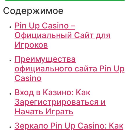
Содержимое
Pin Up Casino –
Официальный Сайт для
Игроков
Преимущества
официального сайта Pin Up
Casino
Вход в Казино: Как
Зарегистрироваться и
Начать Играть
Зеркало Pin Up Casino: Как