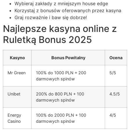
Wybieraj zakłady z mniejszym house edge
Korzystaj z bonusów oferowanych przez kasyna
Graj rozważnie i baw się dobrze!
Najlepsze kasyna online z
Ruletką Bonus 2025
Kasyno
Bonus Powitalny
Ocena
Mr Green
100% do 1000 PLN + 200
5/5
darmowych spinów
Unibet
200% do 800 PLN + 100
4.5/5
darmowych spinów
Energy
100% do 2000 PLN + 100
4/5
Casino
darmowych spinów