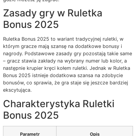
Zasady gry w Ruletka
Bonus 2025
Ruletka Bonus 2025 to wariant tradycyjnej ruletki, w
którym gracze mają szansę na dodatkowe bonusy i
nagrody. Podstawowe zasady gry pozostają takie same
– gracz stawia zakłady na wybrany numer lub kolor, a
następnie krupier kręci kołem ruletki. Jednak w Ruletka
Bonus 2025 istnieje dodatkowa szansa na zdobycie
bonusów, co sprawia, że gra staje się jeszcze bardziej
ekscytująca.
Charakterystyka Ruletki
Bonus 2025
Parametr
Opis