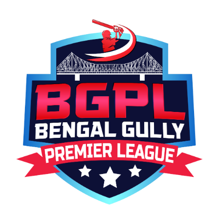
Skip
to
content