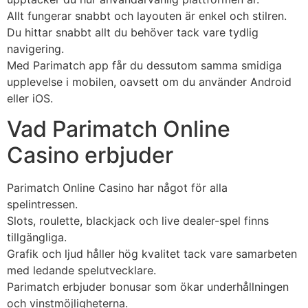
Allt fungerar snabbt och layouten är enkel och stilren.
Du hittar snabbt allt du behöver tack vare tydlig
navigering.
Med Parimatch app får du dessutom samma smidiga
upplevelse i mobilen, oavsett om du använder Android
eller iOS.
Vad Parimatch Online
Casino erbjuder
Parimatch Online Casino har något för alla
spelintressen.
Slots, roulette, blackjack och live dealer-spel finns
tillgängliga.
Grafik och ljud håller hög kvalitet tack vare samarbeten
med ledande spelutvecklare.
Parimatch erbjuder bonusar som ökar underhållningen
och vinstmöjligheterna.