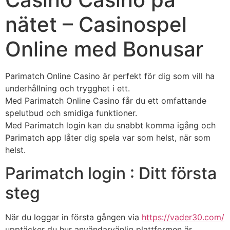
nätet – Casinospel
Online med Bonusar
Parimatch Online Casino är perfekt för dig som vill ha
underhållning och trygghet i ett.
Med Parimatch Online Casino får du ett omfattande
spelutbud och smidiga funktioner.
Med Parimatch login kan du snabbt komma igång och
Parimatch app låter dig spela var som helst, när som
helst.
Parimatch login : Ditt första
steg
När du loggar in första gången via
https://vader30.com/
upptäcker du hur användarvänlig plattformen är.